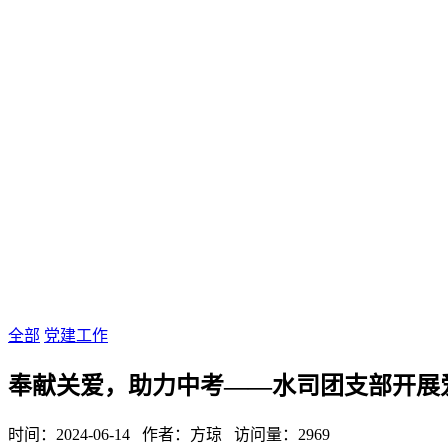
全部
党建工作
奉献关爱，助力中考——水司团支部开展
时间：2024-06-14 作者：方琼 访问量：2969