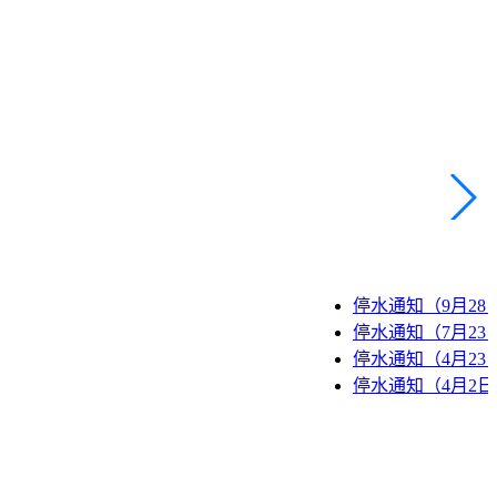
停水通知（9月28日
停水通知（7月23日
停水通知（4月23日
停水通知（4月2日）