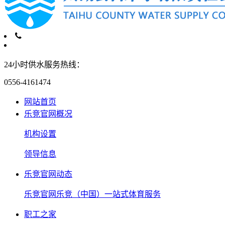
24小时供水服务热线：
0556-4161474
网站首页
乐竞官网概况
机构设置
领导信息
乐竞官网动态
乐竞官网乐竞（中国）一站式体育服务
职工之家