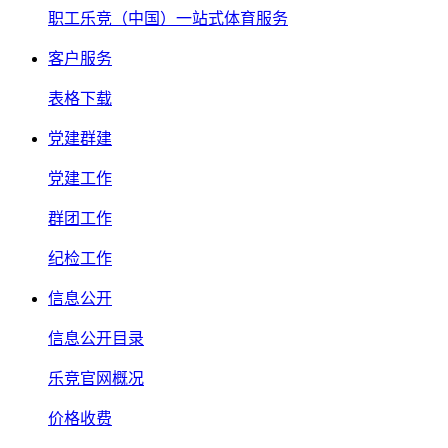
职工乐竞（中国）一站式体育服务
客户服务
表格下载
党建群建
党建工作
群团工作
纪检工作
信息公开
信息公开目录
乐竞官网概况
价格收费