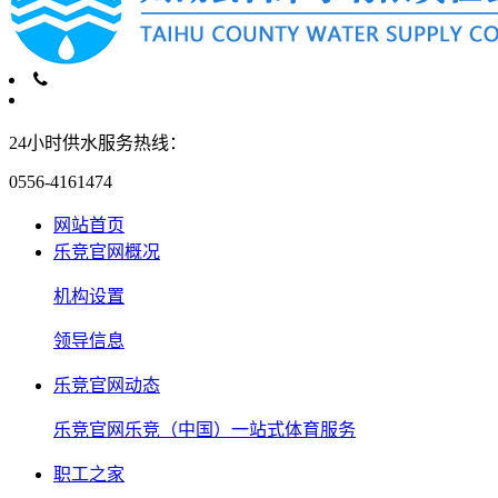
24小时供水服务热线：
0556-4161474
网站首页
乐竞官网概况
机构设置
领导信息
乐竞官网动态
乐竞官网乐竞（中国）一站式体育服务
职工之家