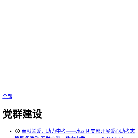
全部
党群建设
奉献关爱，助力中考——水司团支部开展爱心助考志