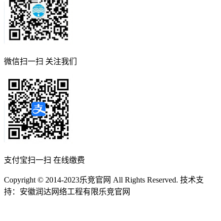
微信扫一扫 关注我们
支付宝扫一扫 在线缴费
Copyright © 2014-2023乐竞官网 All Rights Reserved. 技术支
持：安徽润达网络工程有限乐竞官网