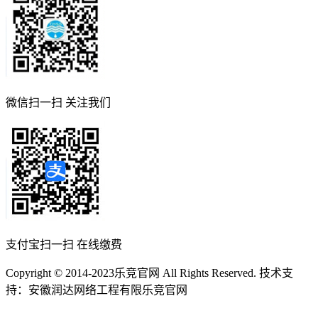
微信扫一扫 关注我们
支付宝扫一扫 在线缴费
Copyright © 2014-2023乐竞官网 All Rights Reserved. 技术支
持：安徽润达网络工程有限乐竞官网