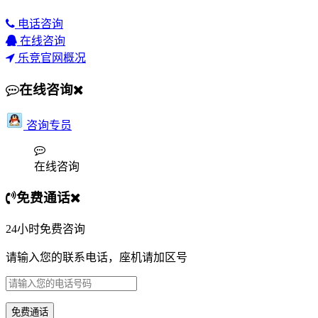
电话咨询
在线咨询
乐竞官网概况
在线咨询
咨询专员
在线咨询
免费通话
24小时免费咨询
请输入您的联系电话，座机请加区号
免费通话