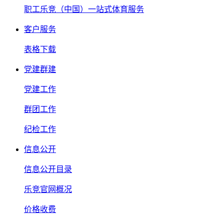
职工乐竞（中国）一站式体育服务
客户服务
表格下载
党建群建
党建工作
群团工作
纪检工作
信息公开
信息公开目录
乐竞官网概况
价格收费