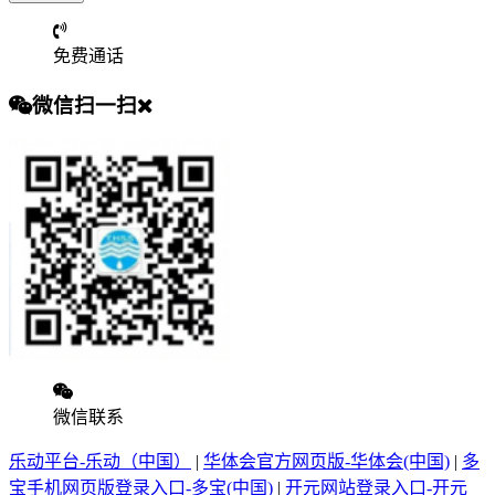
免费通话
微信扫一扫
微信联系
乐动平台-乐动（中国）
|
华体会官方网页版-华体会(中国)
|
多
宝手机网页版登录入口-多宝(中国)
|
开元网站登录入口-开元