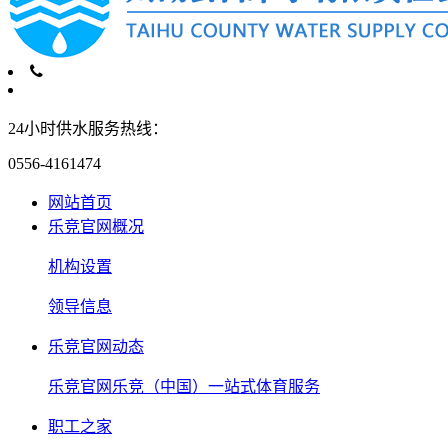
24小时供水服务热线：
0556-4161474
网站首页
乐竞官网概况
机构设置
领导信息
乐竞官网动态
乐竞官网乐竞（中国）一站式体育服务
职工之家